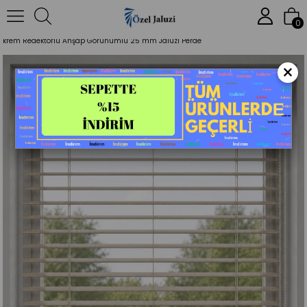
Anasayfa
Jaluzi Perde
Ahşap Görünümlü Jaluzi
0
krem Redektörlü Ahşap Görünümlü 25 mm Jaluzi Perde
×