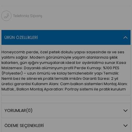
Telefonla Sipariş
ÜRÜN ÖZELLIKLERI
Honeycomb perde, özel petek dokulu yapısı sayesinde ısı ve ses
yalıtımı sağlar. Modern görünümüyle yaşam alanlarınıza şıklık
katarken, gün ışığını yumuşatarak ideal bir aydınlatma sunar.Kasa
Malzemesi: Dayanıklı alüminyum profil Perde Kumaşı: %100 PES
(Polyester) – uzun ömürlü ve kolay temizlenebilir yapı Temizlik:
Nemli bez ile silinerek pratik temizlik imkânı Garanti Süresi: 2 yıl
üretici garantisi Kullanım Alanı: Cam balkon sistemleri Montaj Alanı:
Mutfak , Balkon Montaj Aparatları: Portray sistemi ile pratik kurulum
YORUMLAR
(0)
ÖDEME SEÇENEKLERI