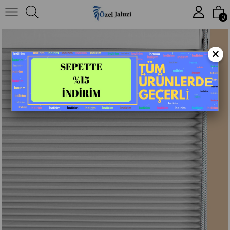
Anasayfa
Plise Perde
Gri 25mm Blackout Honeycomb Perde
0
×