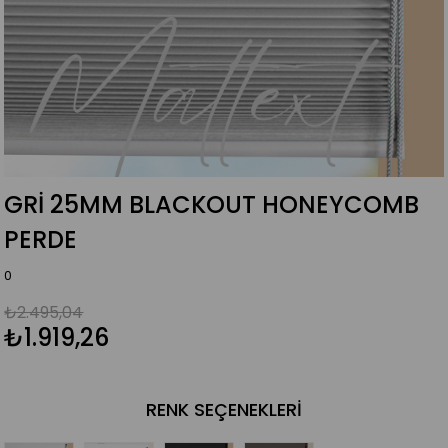
GRI 25MM BLACKOUT HONEYCOMB
PERDE
0
₺2.495,04
₺1.919,26
RENK SEÇENEKLERI