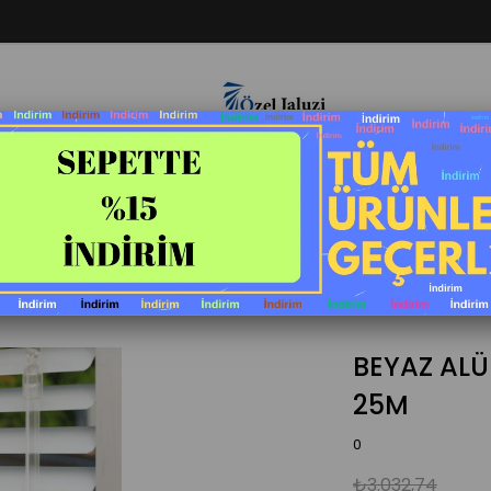
Jaluzi Perde
Projeksiyon Perdesi
Stor&Zebra Perd
Screen Perde
Ahşap Stor
BEYAZ ALÜ
25M
0
₺3.032,74