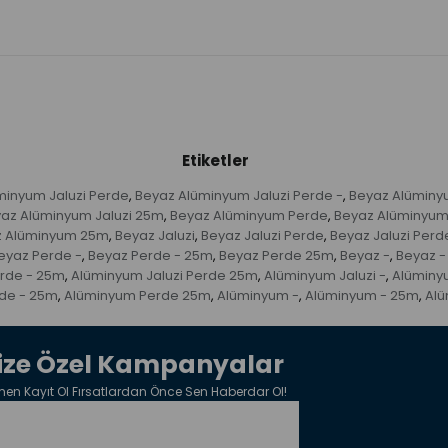
Etiketler
minyum Jaluzi Perde
Beyaz Alüminyum Jaluzi Perde -
Beyaz Alüminyu
,
,
az Alüminyum Jaluzi 25m
Beyaz Alüminyum Perde
Beyaz Alüminyum
,
,
z Alüminyum 25m
Beyaz Jaluzi
Beyaz Jaluzi Perde
Beyaz Jaluzi Perd
,
,
,
eyaz Perde -
Beyaz Perde - 25m
Beyaz Perde 25m
Beyaz -
Beyaz 
,
,
,
,
erde - 25m
Alüminyum Jaluzi Perde 25m
Alüminyum Jaluzi -
Alüminyu
,
,
,
de - 25m
Alüminyum Perde 25m
Alüminyum -
Alüminyum - 25m
Al
,
,
,
,
ize Özel Kampanyalar
en Kayıt Ol Fırsatlardan Önce Sen Haberdar Ol!