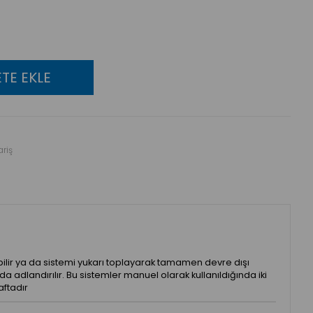
riş
eyebilir ya da sistemi yukarı toplayarak tamamen devre dışı
 adlandırılır. Bu sistemler manuel olarak kullanıldığında iki
aftadır