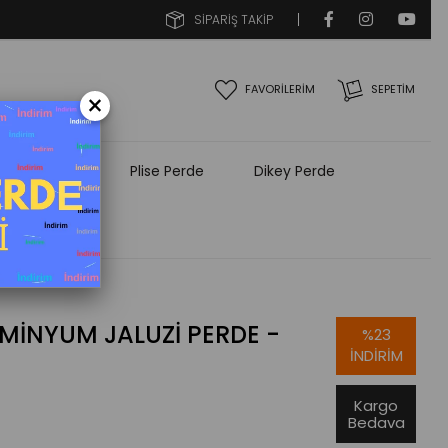
SİPARİŞ TAKİP
FAVORİLERİM
SEPETIM
×
e Aksesuarı
Plise Perde
Dikey Perde
MINYUM JALUZI PERDE -
%
23
İNDIRIM
Kargo
Bedava