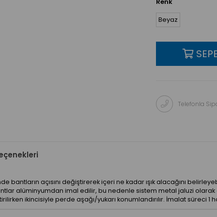
Renk
Beyaz
Telefonla Sipa
çenekleri
emde bantların açısını değiştirerek içeri ne kadar ışık alacağını belirl
tlar alüminyumdan imal edilir, bu nedenle sistem metal jaluzi olarak da
irilirken ikincisiyle perde aşağı/yukarı konumlandırılır. İmalat süreci 1 h