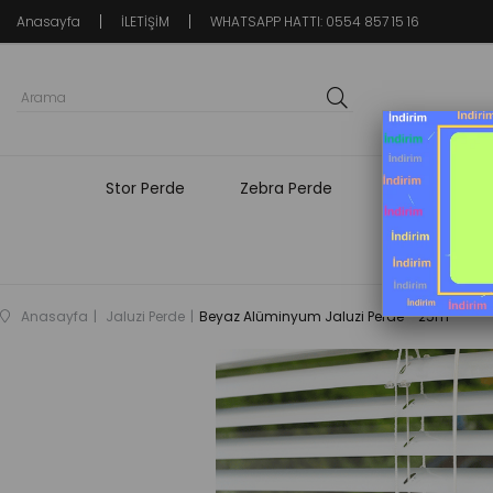
Anasayfa
İLETİŞİM
WHATSAPP HATTI: 0554 857 15 16
Stor Perde
Zebra Perde
Fon Perde
Anasayfa
Jaluzi Perde
Beyaz Alüminyum Jaluzi Perde - 25m