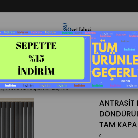
Jaluzi Perde
Projeksiyon Perdesi
Stor&Zebra Perd
Screen Perde
Ahşap Stor
 Açık Ya Da Tam Kapalı Pvc Dikey 705
ANTRASIT 
DÖNDÜRÜL
TAM KAPAL
0