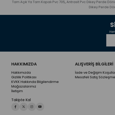
Tam Açık Ya Tam Kapalı Pvc 705
Antrasit Pvc Dikey Perde Dön
,
Dikey Perde Dö
S
Hem
HAKKIMIZDA
ALIŞVERİŞ BİLGİLERİ
Hakkımızda
İade ve Değişim Koşullar
Gizlilik Politikası
Mesafeli Satış Sözleşme
KVKK Hakkında Bilgilendirme
Mağazalarımız
İletişim
Takipte Kal