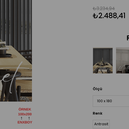
₺3.234,94
₺2.488,41
Ölçü
Renk
Antrasit