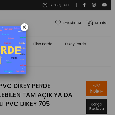
SİPARİŞ TAKİP
FAVORİLERİM
SEPETIM
×
e Aksesuarı
Plise Perde
Dikey Perde
PVC DIKEY PERDE
%
23
İNDIRIM
EBILEN TAM AÇIK YA DA
I PVC DIKEY 705
Kargo
Bedava