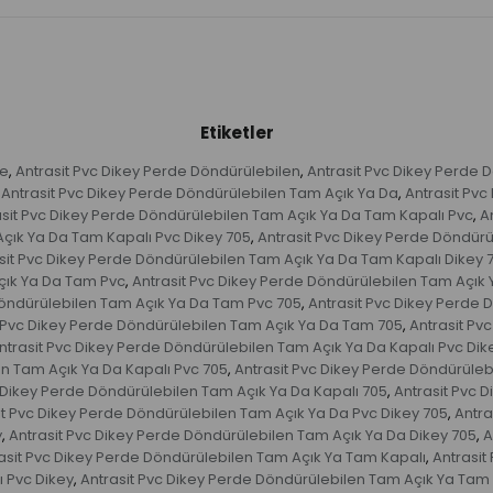
Etiketler
de
Antrasit Pvc Dikey Perde Döndürülebilen
Antrasit Pvc Dikey Perde 
,
,
Antrasit Pvc Dikey Perde Döndürülebilen Tam Açık Ya Da
Antrasit Pv
,
asit Pvc Dikey Perde Döndürülebilen Tam Açık Ya Da Tam Kapalı Pvc
A
,
Açık Ya Da Tam Kapalı Pvc Dikey 705
Antrasit Pvc Dikey Perde Döndürü
,
sit Pvc Dikey Perde Döndürülebilen Tam Açık Ya Da Tam Kapalı Dikey 
çık Ya Da Tam Pvc
Antrasit Pvc Dikey Perde Döndürülebilen Tam Açık
,
Döndürülebilen Tam Açık Ya Da Tam Pvc 705
Antrasit Pvc Dikey Perde 
,
t Pvc Dikey Perde Döndürülebilen Tam Açık Ya Da Tam 705
Antrasit Pv
,
ntrasit Pvc Dikey Perde Döndürülebilen Tam Açık Ya Da Kapalı Pvc Dik
en Tam Açık Ya Da Kapalı Pvc 705
Antrasit Pvc Dikey Perde Döndürüleb
,
c Dikey Perde Döndürülebilen Tam Açık Ya Da Kapalı 705
Antrasit Pvc 
,
it Pvc Dikey Perde Döndürülebilen Tam Açık Ya Da Pvc Dikey 705
Antra
,
y
Antrasit Pvc Dikey Perde Döndürülebilen Tam Açık Ya Da Dikey 705
A
,
,
asit Pvc Dikey Perde Döndürülebilen Tam Açık Ya Tam Kapalı
Antrasit
,
ı Pvc Dikey
Antrasit Pvc Dikey Perde Döndürülebilen Tam Açık Ya Tam 
,