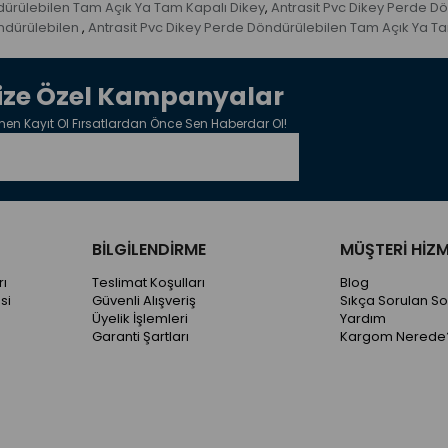
dürülebilen Tam Açık Ya Tam Kapalı Dikey
Antrasit Pvc Dikey Perde D
,
ndürülebilen
Antrasit Pvc Dikey Perde Döndürülebilen Tam Açık Ya T
,
ize Özel Kampanyalar
en Kayıt Ol Fırsatlardan Önce Sen Haberdar Ol!
BİLGİLENDİRME
MÜŞTERİ HİZM
ı
Teslimat Koşulları
Blog
si
Güvenli Alışveriş
Sıkça Sorulan So
Üyelik İşlemleri
Yardım
Garanti Şartları
Kargom Nerede