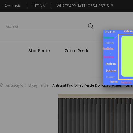
Anasayfa
İLETİŞİM
WHATSAPP HATTI: 0554 857 15 16
Stor Perde
Zebra Perde
Fon Perde
Anasayfa
Dikey Perde
Antrasit Pvc Dikey Perde Döndürülebilen Tam