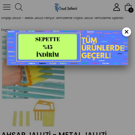
Anasayfa
Stor Perde Aksesuarı
Tüm Ürünler
0
Ahşap Jaluzi - Metal Jaluzi Panjur Temizleme Fırçası Jaluzi Temizleme Aparatı
×
Fırçası
AHŞAP JALUZI - METAL JALUZI