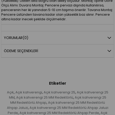
(Yükseklik): Üstten alta doğru olan dikey ölçüdür. Montaj Tipine Göre
Ölçü Alımı: Duvara Montaj: Pencere pervazı dışında kullanılırsa,
pencerenin her iki yanından 5-10 cm taşıma önerilir. Tavana Montaj:
Pencere üstünden tavana kadar olan yükseklik baz alınır. Pencere
altına kadar inecek şekilde ölçülmelidir.
YORUMLAR
(0)
ÖDEME SEÇENEKLERI
Etiketler
Açık
Açık kahverengi
Açık kahverengi 25
Açık kahverengi 25
,
,
,
MM
Açık kahverengi 25 MM Redektörlü
Açık kahverengi 25
,
,
MM Redektörlü Ahşap
Açık kahverengi 25 MM Redektörlü
,
Ahşap Jaluzi
Açık kahverengi 25 MM Redektörlü Ahşap Jaluzi
,
Perde
Açık kahverengi 25 MM Redektörlü Ahşap Perde
Açık
,
,