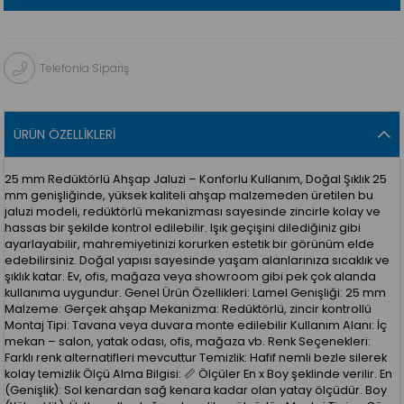
Telefonla Sipariş
ÜRÜN ÖZELLIKLERI
25 mm Redüktörlü Ahşap Jaluzi – Konforlu Kullanım, Doğal Şıklık 25
mm genişliğinde, yüksek kaliteli ahşap malzemeden üretilen bu
jaluzi modeli, redüktörlü mekanizması sayesinde zincirle kolay ve
hassas bir şekilde kontrol edilebilir. Işık geçişini dilediğiniz gibi
ayarlayabilir, mahremiyetinizi korurken estetik bir görünüm elde
edebilirsiniz. Doğal yapısı sayesinde yaşam alanlarınıza sıcaklık ve
şıklık katar. Ev, ofis, mağaza veya showroom gibi pek çok alanda
kullanıma uygundur. Genel Ürün Özellikleri: Lamel Genişliği: 25 mm
Malzeme: Gerçek ahşap Mekanizma: Redüktörlü, zincir kontrollü
Montaj Tipi: Tavana veya duvara monte edilebilir Kullanım Alanı: İç
mekan – salon, yatak odası, ofis, mağaza vb. Renk Seçenekleri:
Farklı renk alternatifleri mevcuttur Temizlik: Hafif nemli bezle silerek
kolay temizlik Ölçü Alma Bilgisi: 📏 Ölçüler En x Boy şeklinde verilir. En
(Genişlik): Sol kenardan sağ kenara kadar olan yatay ölçüdür. Boy