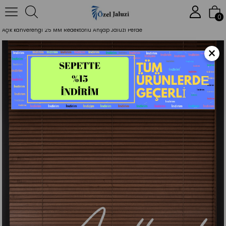
Anasayfa
Jaluzi Perde
Redektörlü Jaluzi
0
Açık kahverengi 25 MM Redektörlü Ahşap Jaluzi Perde
×