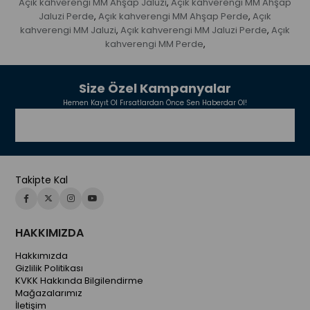
Açık kahverengi MM Ahşap Jaluzi
Açık kahverengi MM Ahşap
,
Jaluzi Perde
Açık kahverengi MM Ahşap Perde
Açık
,
,
kahverengi MM Jaluzi
Açık kahverengi MM Jaluzi Perde
Açık
,
,
kahverengi MM Perde
,
Size Özel Kampanyalar
Hemen Kayıt Ol Fırsatlardan Önce Sen Haberdar Ol!
Takipte Kal
HAKKIMIZDA
Hakkımızda
Gizlilik Politikası
KVKK Hakkında Bilgilendirme
Mağazalarımız
İletişim